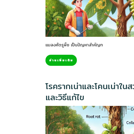
แมลงศัตรูพืช เป็นปัญหาสำคัญท
อ่านเพิ่มเติม
โรครากเน่าและโคนเน่าในสว
และวิธีแก้ไข