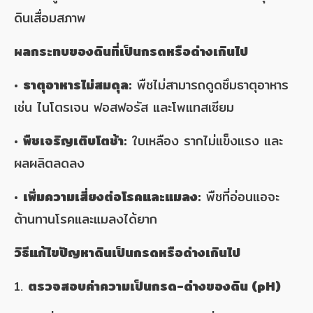
ดินเสื่อมสภาพ
ผลกระทบของดินที่เป็นกรดหรือด่างเกินไป
•
ธาตุอาหารไม่สมดุล:
พืชไม่สามารถดูดซึมธาตุอาหาร
เช่น ไนโตรเจน ฟอสฟอรัส และโพแทสเซียม
•
พืชเจริญเติบโตช้า:
ใบเหลือง รากไม่แข็งแรง และ
ผลผลิตลดลง
•
เพิ่มความเสี่ยงต่อโรคและแมลง:
พืชที่อ่อนแอจะ
ต้านทานโรคและแมลงได้ยาก
วิธีแก้ไขปัญหาดินเป็นกรดหรือด่างเกินไป
1.
ตรวจสอบค่าความเป็นกรด-ด่างของดิน (pH)